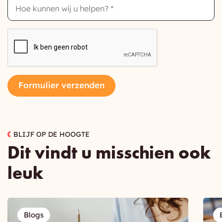
can
we
help
you?
CAPTCHA
Formulier verzenden
BLIJF OP DE HOOGTE
Dit vindt u misschien ook
leuk
Blogs