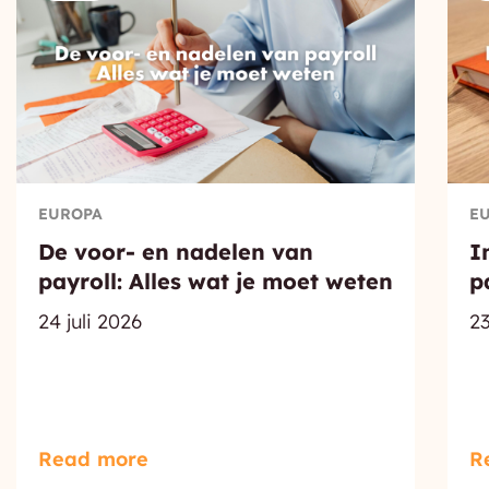
EUROPA
E
De voor- en nadelen van
I
payroll: Alles wat je moet weten
p
24 juli 2026
23
Read more
R