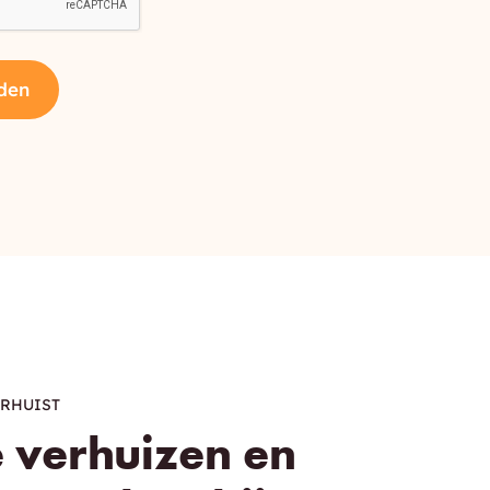
den
ERHUIST
 verhuizen en