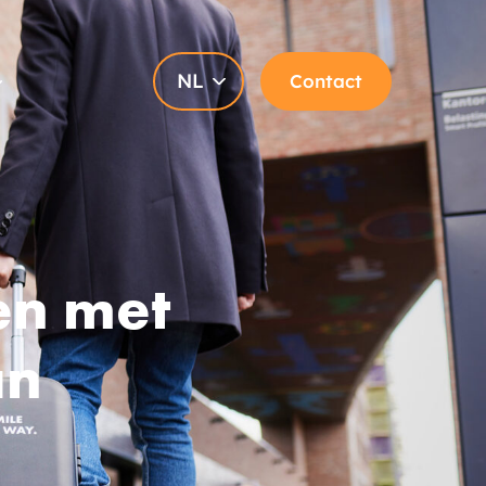
NL
Contact
en met
an