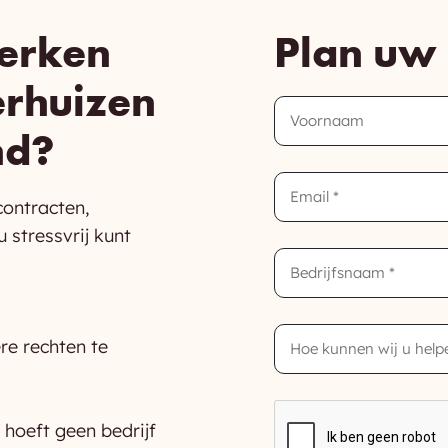
erken
Plan uw 
erhuizen
First
Name
nd?
Email
ontracten,
 stressvrij kunt
Company
How
re rechten te
can
we
help
you?
CAPTCHA
hoeft geen bedrijf