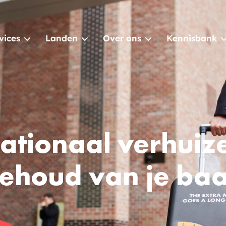
vices
Landen
Over ons
Kennisbank
nationaal verhuiz
ehoud van je ba