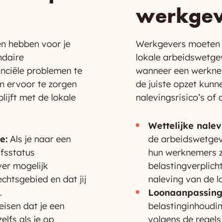
werkgev
en hebben voor je
Werkgevers moeten 
ndaire
lokale arbeidswetgev
nciële problemen te
wanneer een werknem
m ervoor te zorgen
de juiste opzet kunn
ijft met de lokale
nalevingsrisico’s of
Wettelijke nalev
e:
Als je naar een
de arbeidswetgev
jfsstatus
hun werknemers z
ver mogelijk
belastingverplich
chtsgebied en dat jij
naleving van de l
.
Loonaanpassing
isen dat je een
belastinginhoudi
lfs als je op
volgens de regel