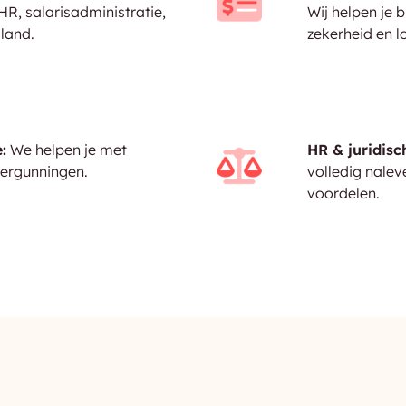
R, salarisadministratie,
Wij helpen je 
 land.
zekerheid en l
:
We helpen je met
HR & juridisc
vergunningen.
volledig nalev
voordelen.