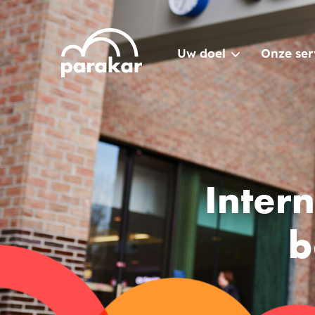
Uw doel
Onze ser
Inter
b