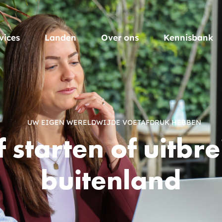
vices
Landen
Over ons
Kennisbank
UW EIGEN WERELDWIJDE VOETAFDRUK HEBBEN
f starten of uitbre
buitenland