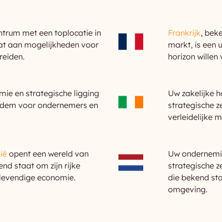
ntrum met een toplocatie in
Frankrijk
, bek
hat aan mogelijkheden voor
markt, is een 
reiden.
horizon willen
mie en strategische ligging
Uw zakelijke 
bodem voor ondernemers en
strategische ze
verleidelijke 
lië
opent een wereld van
Uw ondernemin
nd staat om zijn rijke
strategische 
 levendige economie.
die bekend sta
omgeving.