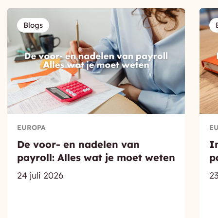
Blogs
EUROPA
E
De voor- en nadelen van
I
payroll: Alles wat je moet weten
p
24 juli 2026
23