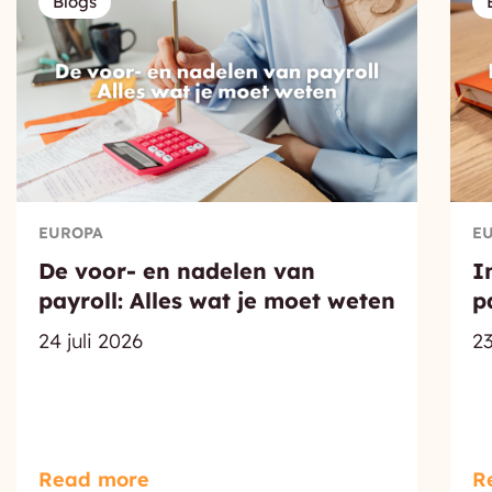
Blogs
EUROPA
E
De voor- en nadelen van
I
payroll: Alles wat je moet weten
p
24 juli 2026
23
Read more
R