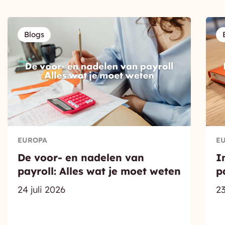
Blogs
EUROPA
E
De voor- en nadelen van
I
payroll: Alles wat je moet weten
p
24 juli 2026
23