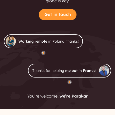
globe is key.
Get in touch
Working remote
in Poland, thanks!
Thanks for helping
me out in France!
You’re welcome,
we’re Parakar