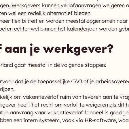
en. Werkgevers kunnen verlofaanvragen weigeren als 
n wel een redelijk alternatief bieden.
eer flexibiliteit en worden meestal opgenomen naa
moeten echter wel binnen het kalenderjaar worden gebr
f aan je werkgever?
land gaat meestal in de volgende stappen:
rvoor dat je de toepasselijke CAO of je arbeidsover
rijpen.
ikelijk om vakantieverlof ruim van tevoren aan te vra
gever heeft het recht om verlof te weigeren als dit he
t je aanvraag voor vakantieverlof formeel is goedge
bben een intern systeem, vaak via HR-software, wa