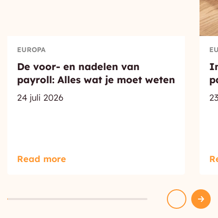
EUROPA
E
De voor- en nadelen van
I
payroll: Alles wat je moet weten
p
24 juli 2026
23
Read more
R