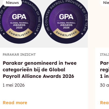
Nieuws
Ni
PARAKAR INZICHT
ITAL
Parakar genomineerd in twee
Par
categorieën bij de Global
reg
Payroll Alliance Awards 2026
1 in
1 mei 2026
30 a
Read more
Rea