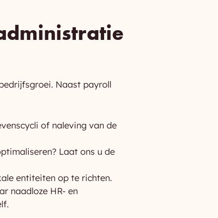
administratie
bedrijfsgroei. Naast payroll
venscycli of naleving van de
 optimaliseren? Laat ons u de
e entiteiten op te richten.
aar naadloze HR- en
lf.