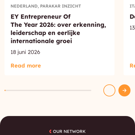
NEDERLAND, PARAKAR INZICHT
IT
EY Entrepreneur Of
D
The Year 2026: over erkenning,
1
leiderschap en eerlijke
internationale groei
18 juni 2026
Read more
R
OUR NETWORK