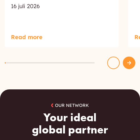
16 juli 2026
Read more
R
OUR NETWORK
Your ideal
global partner