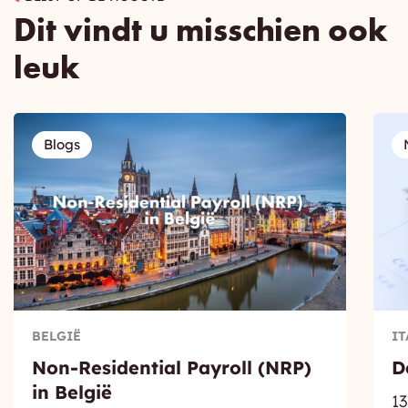
Dit vindt u misschien ook
leuk
Blogs
BELGIË
IT
Non-Residential Payroll (NRP)
D
in België
1