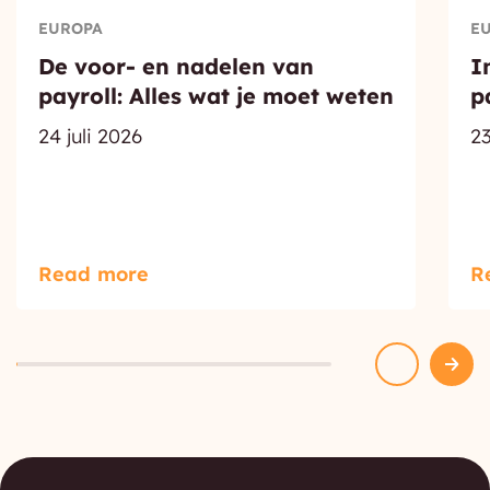
EUROPA
E
De voor- en nadelen van
I
payroll: Alles wat je moet weten
p
24 juli 2026
23
Read more
R