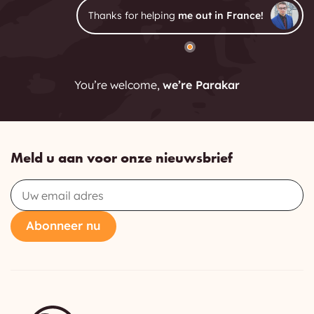
Thanks for helping
me out in France!
You’re welcome,
we’re Parakar
Meld u aan voor onze nieuwsbrief
Email
Abonneer nu