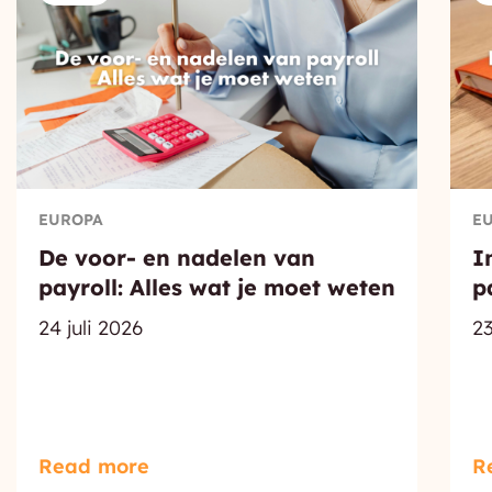
EUROPA
E
De voor- en nadelen van
I
payroll: Alles wat je moet weten
p
24 juli 2026
23
Read more
R