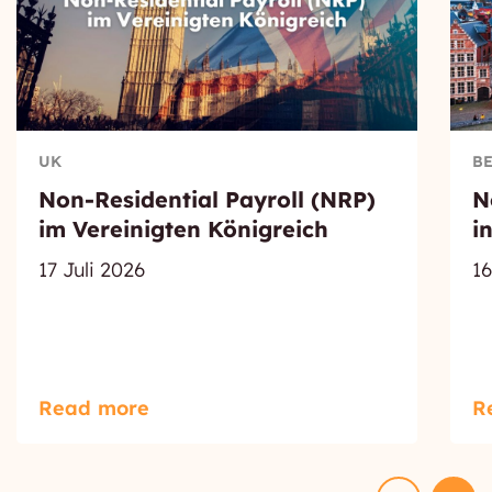
UK
B
Non-Residential Payroll (NRP)
N
im Vereinigten Königreich
i
17 Juli 2026
16
Read more
R