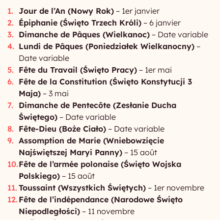
Jour de l’An (Nowy Rok)
– 1er janvier
Épiphanie (Święto Trzech Króli)
– 6 janvier
Dimanche de Pâques (Wielkanoc)
– Date variable
Lundi de Pâques (Poniedziałek Wielkanocny)
–
Date variable
Fête du Travail (Święto Pracy)
– 1er mai
Fête de la Constitution (Święto Konstytucji 3
Maja)
– 3 mai
Dimanche de Pentecôte (Zesłanie Ducha
Świętego)
– Date variable
Fête-Dieu (Boże Ciało)
– Date variable
Assomption de Marie (Wniebowzięcie
Najświętszej Maryi Panny)
– 15 août
Fête de l’armée polonaise (Święto Wojska
Polskiego)
– 15 août
Toussaint (Wszystkich Świętych)
– 1er novembre
Fête de l’indépendance (Narodowe Święto
Niepodległości)
– 11 novembre