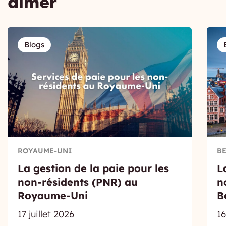
aimer
Blogs
ROYAUME-UNI
B
La gestion de la paie pour les
L
non-résidents (PNR) au
n
Royaume-Uni
B
17 juillet 2026
16