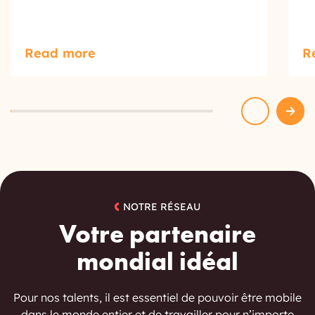
Read more
R
NOTRE RÉSEAU
Votre partenaire
mondial idéal
Pour nos talents, il est essentiel de pouvoir être mobile
dans le monde entier et de travailler pour n’importe