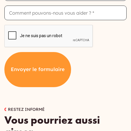
How
can
we
help
you?
CAPTCHA
Envoyer le formulaire
RESTEZ INFORMÉ
Vous pourriez aussi