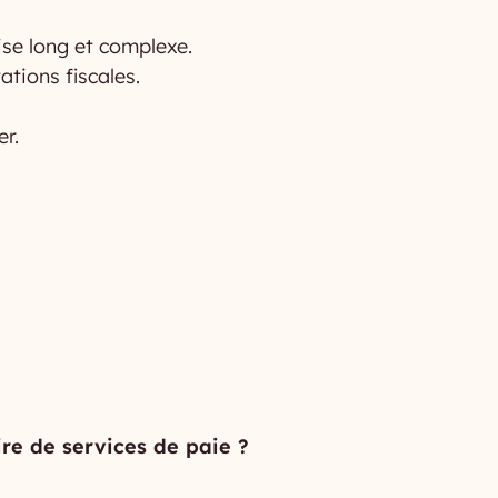
se long et complexe.
tions fiscales.
er.
ire de services de paie ?