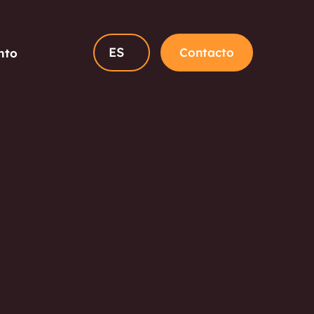
ES
Contacto
nto