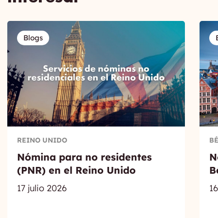
Blogs
REINO UNIDO
B
Nómina para no residentes
N
(PNR) en el Reino Unido
B
17 julio 2026
16