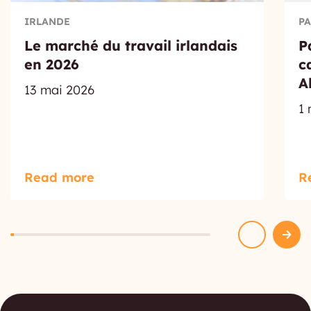
IRLANDE
PA
Le marché du travail irlandais
P
en 2026
c
A
13 mai 2026
1
Read more
R