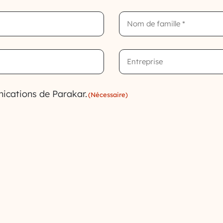
Last
name
(Nécessaire)
Company
name
ications de Parakar.
(Nécessaire)